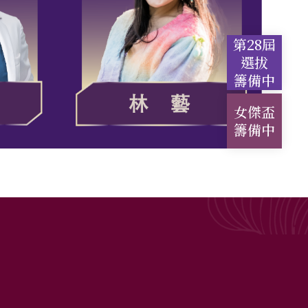
第28屆
選拔
籌備中
女傑盃
籌備中
會、財團法人燿華文教基金會