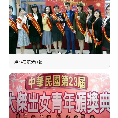
第24屆頒獎典禮