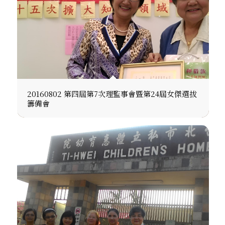
20160802 第四屆第7次理監事會暨第24屆女傑選拔
籌備會