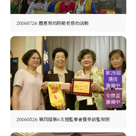
20160726 體惠育幼院敬老慈幼活動
第28屆
選拔
籌備中
女傑盃
籌備中
20160526 第四屆第6次理監事會暨參訪監察院